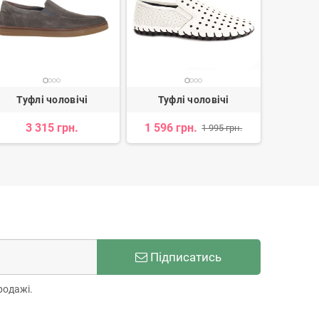
Туфлі чоловічі
Туфлі чоловічі
Туф
3 315 грн.
1 596 грн.
2 
1 995 грн.
Підписатись
родажі.