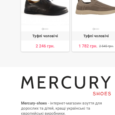
вічі
Туфлі чоловічі
Туфлі чоловічі
н.
2 246 грн.
1 782 грн.
2 545 грн.
Mercury-shoes
- інтернет-магазин взуття для
дорослих та дітей, кращі українські та
європейські виробники.