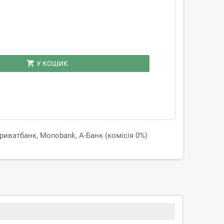
shopping_cart
У КОШИК
иватбанк, Monobank, А-Банк (комісія 0%)