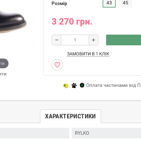
43
45
Розмір
3 270 грн.
remove
add
ЗАМОВИТИ В 1 КЛІК
ити
favorite_border
ити
Оплата частинами від Пр
ХАРАКТЕРИСТИКИ
RYLKO