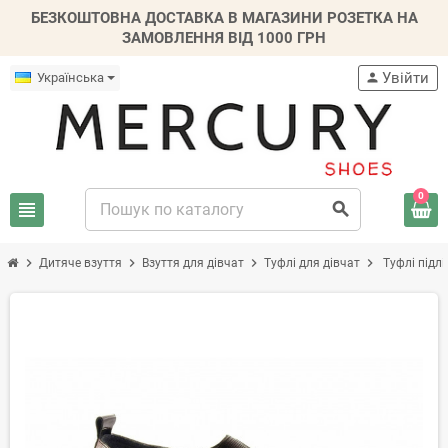
БЕЗКОШТОВНА ДОСТАВКА В МАГАЗИНИ РОЗЕТКА НА
ЗАМОВЛЕННЯ ВІД 1000 ГРН
Увійти
Українська
person
0
view_headline
search
chevron_right
chevron_right
chevron_right
chevron_right
Дитяче взуття
Взуття для дівчат
Туфлі для дівчат
Туфлі підлі