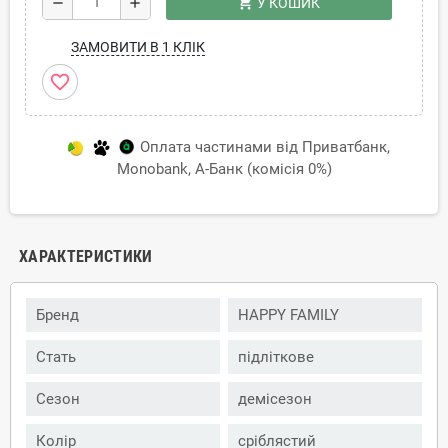
shopping_cart
remove
add
У КОШИК
ЗАМОВИТИ В 1 КЛІК
favorite_border
Оплата частинами від Приватбанк,
Monobank, А-Банк (комісія 0%)
ХАРАКТЕРИСТИКИ
Бренд
HAPPY FAMILY
Стать
підліткове
Сезон
демісезон
Колір
сріблястий