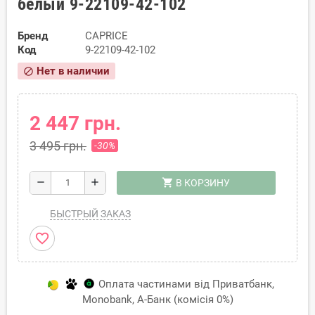
белый 9-22109-42-102
Бренд
CAPRICE
Код
9-22109-42-102
Нет в наличии
block
2 447 грн.
3 495 грн.
-30%
shopping_cart
remove
add
В КОРЗИНУ
БЫСТРЫЙ ЗАКАЗ
favorite_border
Оплата частинами від Приватбанк,
Monobank, А-Банк (комісія 0%)