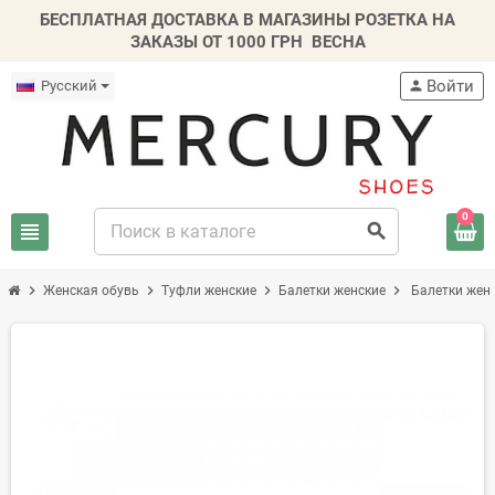
БЕСПЛАТНАЯ ДОСТАВКА В МАГАЗИНЫ РОЗЕТКА НА
ЗАКАЗЫ ОТ 1000 ГРН
ВЕСНА
Войти
Русский
person
0
view_headline
search
chevron_right
chevron_right
chevron_right
chevron_right
Женская обувь
Туфли женские
Балетки женские
Балетки жен
-30%