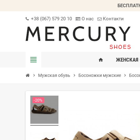
БЕСПЛАТ
+38 (067) 579 20 10
О нас
Контакти
view_headline
ЖЕНСКАЯ 
home
chevron_right
Мужская обувь
chevron_right
Босоножки мужские
chevron_right
Босо
-20%