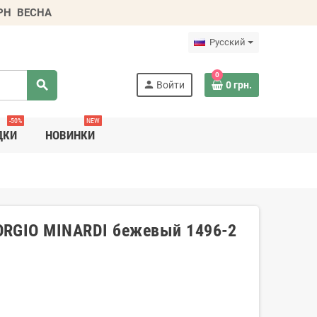
ГРН
ВЕСНА
Русский
0
search
person
Войти
0 грн.
-50%
NEW
ДКИ
НОВИНКИ
ORGIO MINARDI бежевый 1496-2