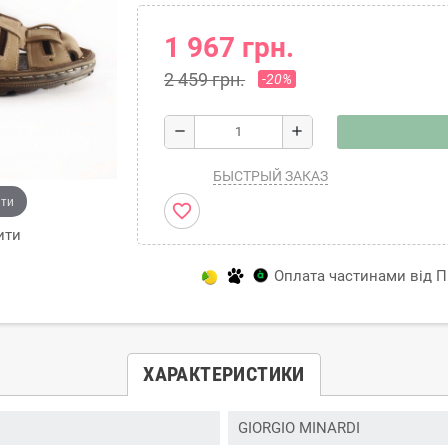
1 967 грн.
2 459 грн.
-20%
remove
add
БЫСТРЫЙ ЗАКАЗ
ити
favorite_border
ити
Оплата частинами від Пр
ХАРАКТЕРИСТИКИ
GIORGIO MINARDI