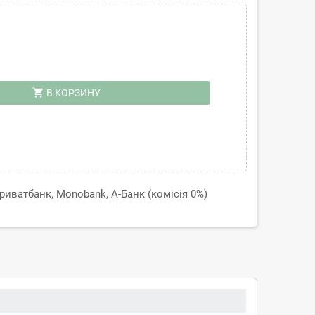
shopping_cart
В КОРЗИНУ
иватбанк, Monobank, А-Банк (комісія 0%)