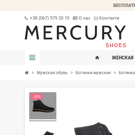
БЕСПЛАТ
+38 (067) 579 20 10
О нас
Контакти
view_headline
ЖЕНСКАЯ 
home
chevron_right
Мужская обувь
chevron_right
Ботинки мужские
chevron_right
Ботинк
-20%