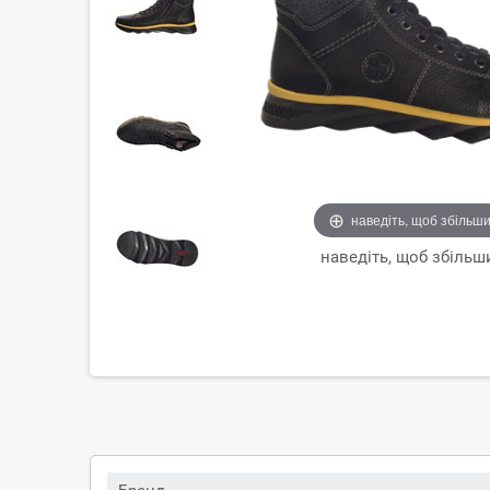
наведіть, щоб збільш
наведіть, щоб збільш