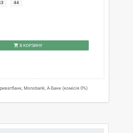
43
44
shopping_cart
В КОРЗИНУ
иватбанк, Monobank, А-Банк (комісія 0%)