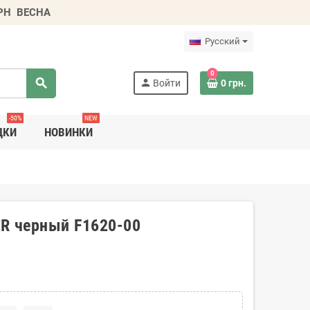
ГРН
ВЕСНА
Русский
0
search
person
Войти
0 грн.
-50%
NEW
ДКИ
НОВИНКИ
R черный F1620-00