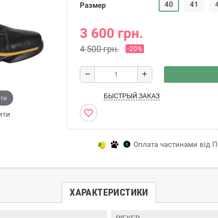
40
41
Размер
3 600 грн.
4 500 грн.
-20%
remove
add
БЫСТРЫЙ ЗАКАЗ
ити
favorite_border
ити
Оплата частинами від Пр
ХАРАКТЕРИСТИКИ