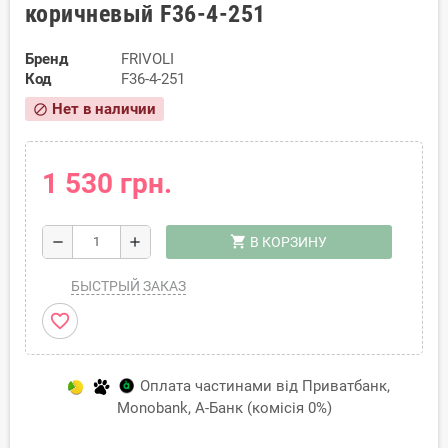
коричневый F36-4-251
Бренд
FRIVOLI
Код
F36-4-251
Нет в наличии
block
1 530 грн.
shopping_cart
remove
add
В КОРЗИНУ
БЫСТРЫЙ ЗАКАЗ
favorite_border
Оплата частинами від Приватбанк,
Monobank, А-Банк (комісія 0%)