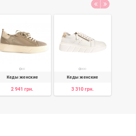
Кеды женские
Кеды женские
Кед
2 941 грн.
3 310 грн.
2 355 