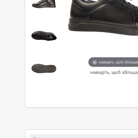
наведіть, щоб збільш
наведіть, щоб збільш