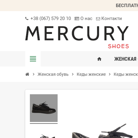
БЕСПЛАТ
+38 (067) 579 20 10
О нас
Контакти
view_headline
ЖЕНСКАЯ 
home
chevron_right
Женская обувь
chevron_right
Кеды женские
chevron_right
Кеды женск