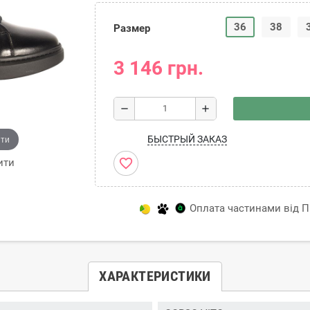
36
38
Размер
3 146 грн.
remove
add
ити
БЫСТРЫЙ ЗАКАЗ
favorite_border
ити
Оплата частинами від Пр
ХАРАКТЕРИСТИКИ