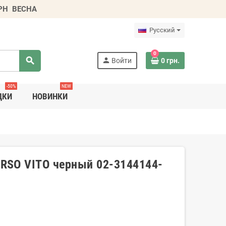
ГРН
ВЕСНА
Русский
0
search
person
Войти
0 грн.
-50%
NEW
ДКИ
НОВИНКИ
RSO VITO черный 02-3144144-