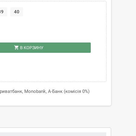
39
40
shopping_cart
В КОРЗИНУ
иватбанк, Monobank, А-Банк (комісія 0%)