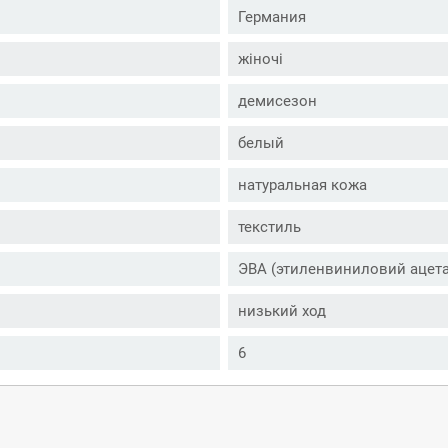
Германия
жіночі
демисезон
белый
натуральная кожа
текстиль
ЭВА (этиленвиниловий ацета
низький ход
6