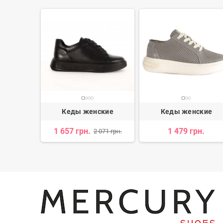
ские
Кеды женские
Кеды женские
н.
1 657 грн.
1 479 грн.
2 071 грн.