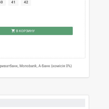
40
41
42
shopping_cart
В КОРЗИНУ
иватбанк, Monobank, А-Банк (комісія 0%)