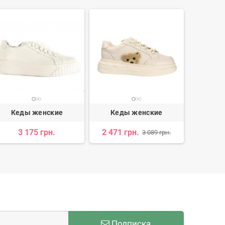
Кеды женские
Кеды женские
Кед
3 175 грн.
2 471 грн.
1 
3 089 грн.
Подписка