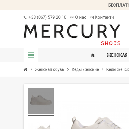
БЕСПЛАТ
+38 (067) 579 20 10
О нас
Контакти
view_headline
ЖЕНСКАЯ 
home
chevron_right
Женская обувь
chevron_right
Кеды женские
chevron_right
Кеды женск