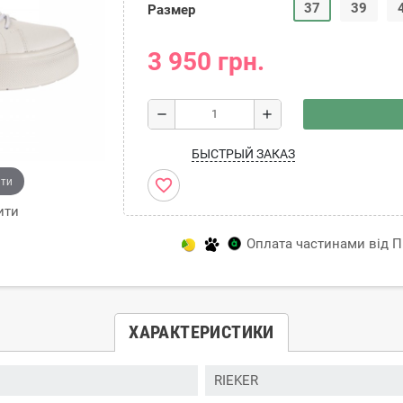
37
39
Размер
3 950 грн.
remove
add
БЫСТРЫЙ ЗАКАЗ
ити
favorite_border
ити
Оплата частинами від Пр
ХАРАКТЕРИСТИКИ
RIEKER