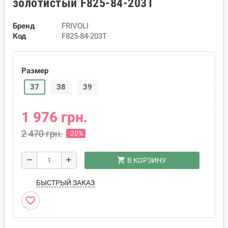
золотистый F825-84-203T
Бренд
FRIVOLI
Код
F825-84-203T
Размер
37
38
39
1 976 грн.
2 470 грн.
-20%
shopping_cart
remove
add
В КОРЗИНУ
БЫСТРЫЙ ЗАКАЗ
favorite_border