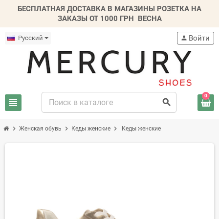
БЕСПЛАТНАЯ ДОСТАВКА В МАГАЗИНЫ РОЗЕТКА НА
ЗАКАЗЫ ОТ 1000 ГРН
ВЕСНА
Войти
Русский
person
0
view_headline
search
chevron_right
chevron_right
chevron_right
Женская обувь
Кеды женские
Кеды женские
-20%