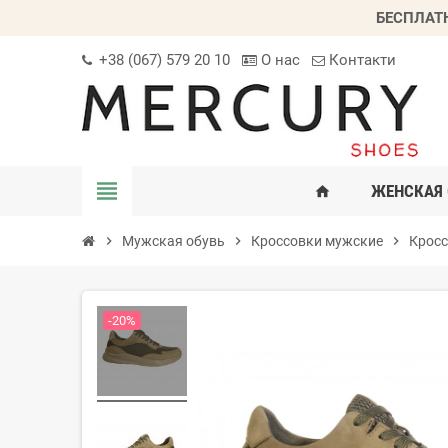
БЕСПЛАТ
+38 (067) 579 20 10
О нас
Контакти
view_headline
ЖЕНСКАЯ 
home
chevron_right
Мужская обувь
chevron_right
Кроссовки мужские
chevron_right
Кросс
-20%