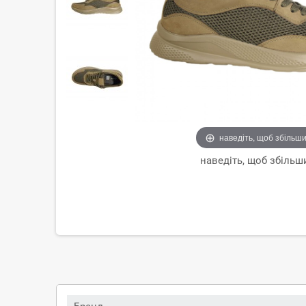
наведіть, щоб збільш
наведіть, щоб збільш