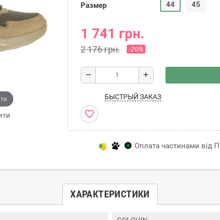
44
45
Размер
1 741 грн.
2 176 грн.
-20%
remove
add
БЫСТРЫЙ ЗАКАЗ
ити
favorite_border
ити
Оплата частинами від Пр
ХАРАКТЕРИСТИКИ