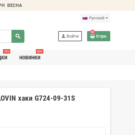
ГРН
ВЕСНА
Русский
0
search
person
Войти
0 грн.
-50%
NEW
ДКИ
НОВИНКИ
OVIN хаки G724-09-31S