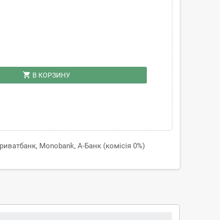
shopping_cart
В КОРЗИНУ
иватбанк, Monobank, А-Банк (комісія 0%)