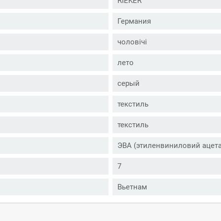
RIEKER
Германия
чоловічі
лето
серый
текстиль
текстиль
ЭВА (этиленвиниловий ацета
7
Вьетнам