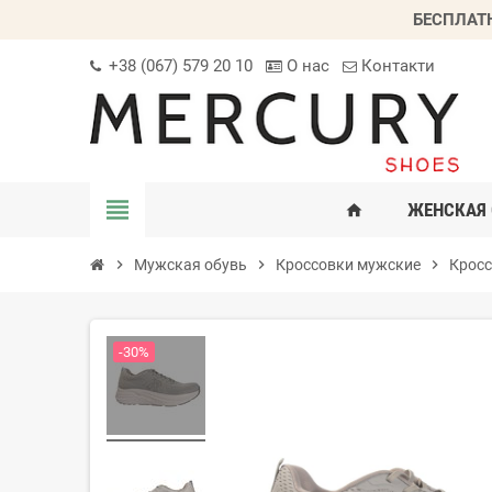
БЕСПЛАТ
+38 (067) 579 20 10
О нас
Контакти
view_headline
ЖЕНСКАЯ 
home
chevron_right
Мужская обувь
chevron_right
Кроссовки мужские
chevron_right
Кросс
-30%