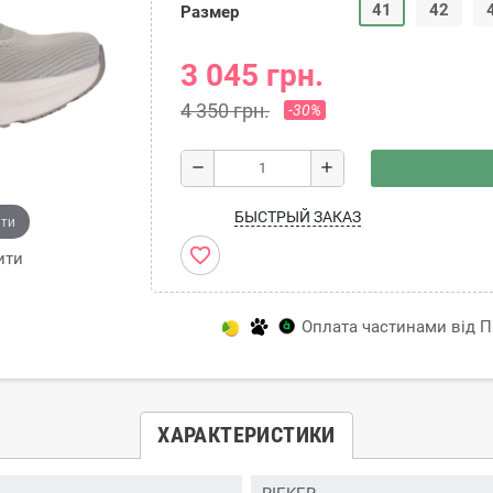
41
42
Размер
3 045 грн.
4 350 грн.
-30%
remove
add
БЫСТРЫЙ ЗАКАЗ
ити
favorite_border
ити
Оплата частинами від Пр
ХАРАКТЕРИСТИКИ