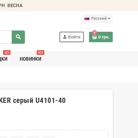
ГРН
ВЕСНА
Русский
0
search
person
Войти
0 грн.
-50%
NEW
ДКИ
НОВИНКИ
KER серый U4101-40