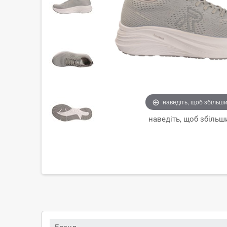
наведіть, щоб збільш
наведіть, щоб збільш