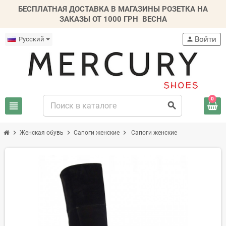
БЕСПЛАТНАЯ ДОСТАВКА В МАГАЗИНЫ РОЗЕТКА НА
ЗАКАЗЫ ОТ 1000 ГРН
ВЕСНА
Войти
Русский
person
0
view_headline
search
chevron_right
chevron_right
chevron_right
Женская обувь
Сапоги женские
Сапоги женские
-20%