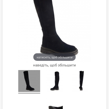
натисніть, щоб збільшити
наведіть, щоб збільшити