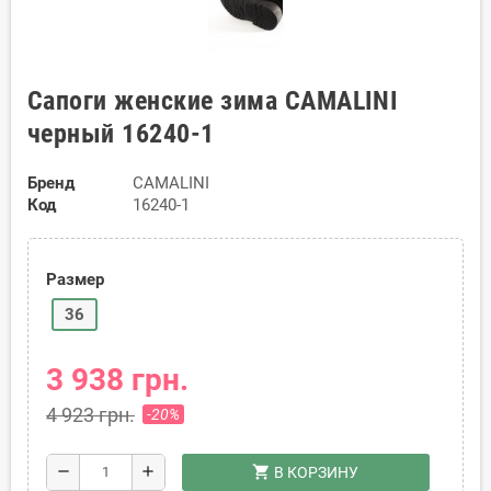
Сапоги женские зима CAMALINI
черный 16240-1
Бренд
CAMALINI
Код
16240-1
Размер
36
3 938 грн.
4 923 грн.
-20%
shopping_cart
remove
add
В КОРЗИНУ