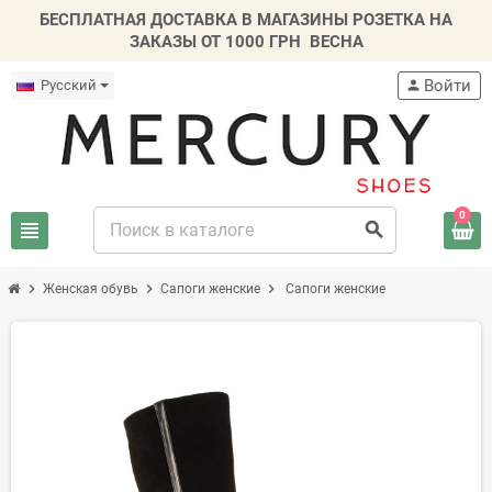
БЕСПЛАТНАЯ ДОСТАВКА В МАГАЗИНЫ РОЗЕТКА НА
ЗАКАЗЫ ОТ 1000 ГРН
ВЕСНА
Войти
Русский
person
0
view_headline
search
chevron_right
chevron_right
chevron_right
Женская обувь
Сапоги женские
Сапоги женские
-20%