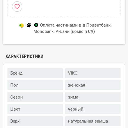
favorite_border
Оплата частинами від Приватбанк,
Monobank, А-Банк (комісія 0%)
ХАРАКТЕРИСТИКИ
Бренд
VIKO
Пол
женская
Сезон
зима
Цвет
черный
Верх
натуральная замша