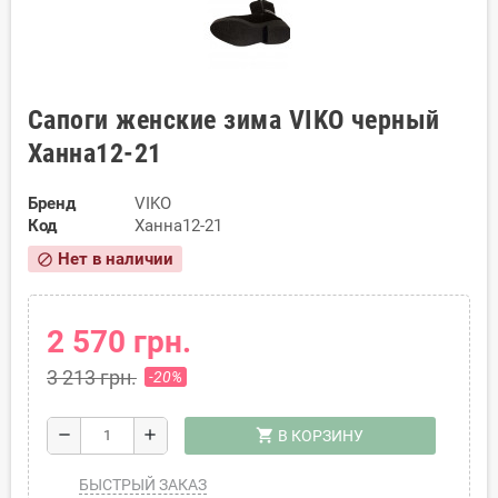
Сапоги женские зима VIKO черный
Ханна12-21
Бренд
VIKO
Код
Ханна12-21
Нет в наличии
block
2 570 грн.
3 213 грн.
-20%
shopping_cart
remove
add
В КОРЗИНУ
БЫСТРЫЙ ЗАКАЗ