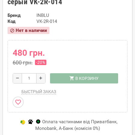
серый VK-2R-014
Бренд
INBLU
Код
VK-2R-014
Нет в наличии
block
480 грн.
600 грн.
-20%
shopping_cart
remove
add
В КОРЗИНУ
БЫСТРЫЙ ЗАКАЗ
favorite_border
Оплата частинами від Приватбанк,
Monobank, А-Банк (комісія 0%)