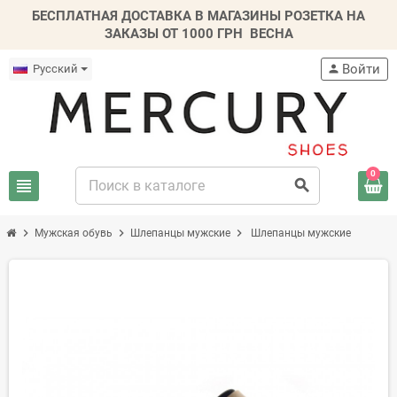
БЕСПЛАТНАЯ ДОСТАВКА В МАГАЗИНЫ РОЗЕТКА НА
ЗАКАЗЫ ОТ 1000 ГРН
ВЕСНА
Войти
Русский
person
0
view_headline
search
chevron_right
chevron_right
chevron_right
Мужская обувь
Шлепанцы мужские
Шлепанцы мужские
-20%