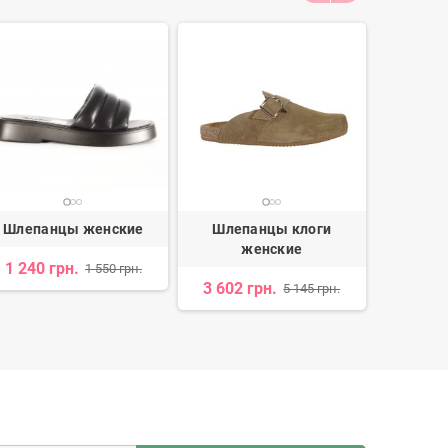
Шлепанцы женские
Шлепанцы клоги
Шлепа
женские
1 240 грн.
2 219 
1 550 грн.
3 602 грн.
5 145 грн.