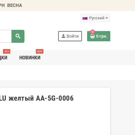
ГРН
ВЕСНА
Русский
0
search
person
Войти
0 грн.
-50%
NEW
ДКИ
НОВИНКИ
LU желтый AA-5G-0006