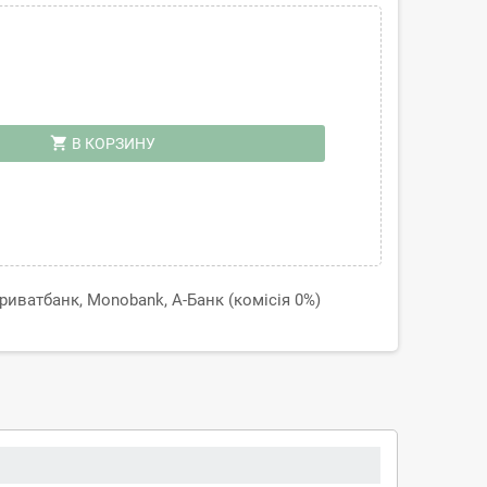
shopping_cart
В КОРЗИНУ
иватбанк, Monobank, А-Банк (комісія 0%)