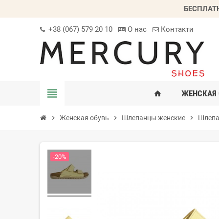
БЕСПЛАТ
+38 (067) 579 20 10
О нас
Контакти
view_headline
ЖЕНСКАЯ 
home
chevron_right
Женская обувь
chevron_right
Шлепанцы женские
chevron_right
Шлепа
-20%