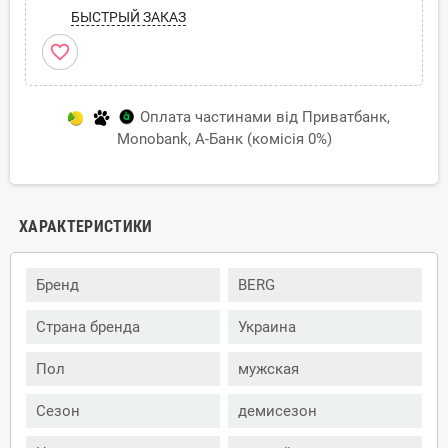
БЫСТРЫЙ ЗАКАЗ
favorite_border
Оплата частинами від Приватбанк,
Monobank, А-Банк (комісія 0%)
ХАРАКТЕРИСТИКИ
Бренд
BERG
Страна бренда
Украина
Пол
мужская
Сезон
демисезон