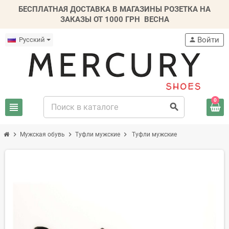
БЕСПЛАТНАЯ ДОСТАВКА В МАГАЗИНЫ РОЗЕТКА НА
ЗАКАЗЫ ОТ 1000 ГРН
ВЕСНА
Войти
Русский
person
0
view_headline
search
chevron_right
chevron_right
chevron_right
Мужская обувь
Туфли мужские
Туфли мужские