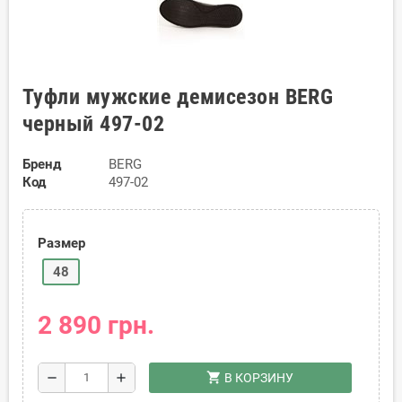
Туфли мужские демисезон BERG
черный 497-02
Бренд
BERG
Код
497-02
Размер
48
2 890 грн.
shopping_cart
remove
add
В КОРЗИНУ