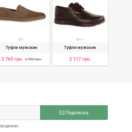
Туфли мужские
Туфли мужские
Туф
2 765 грн.
2 117 грн.
3 176 
3 950 грн.
Подписка
продажах.