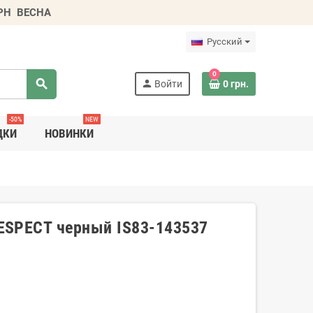
ГРН
ВЕСНА
Русский
0
search
person
Войти
0 грн.
-50%
NEW
ДКИ
НОВИНКИ
ESPECT черный IS83-143537