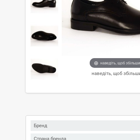
наведіть, щоб збільш
наведіть, щоб збільш
Бренд
Страна бренда