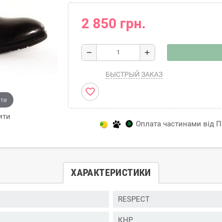
2 850 грн.
remove
add
БЫСТРЫЙ ЗАКАЗ
favorite_border
ити
ити
Оплата частинами від Пр
ХАРАКТЕРИСТИКИ
RESPECT
КНР