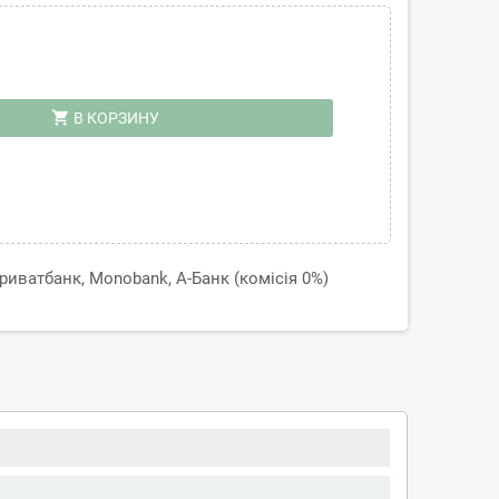
shopping_cart
В КОРЗИНУ
иватбанк, Monobank, А-Банк (комісія 0%)