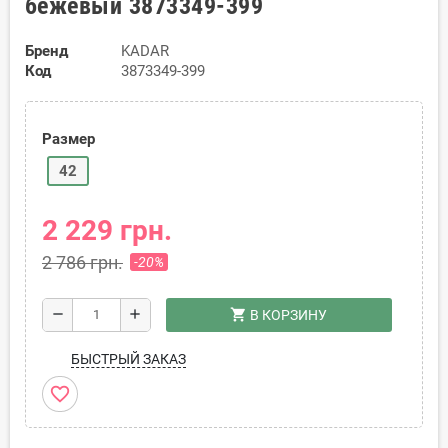
бежевый 3873349-399
Бренд
KADAR
Код
3873349-399
Размер
42
2 229 грн.
2 786 грн.
-20%
shopping_cart
remove
add
В КОРЗИНУ
БЫСТРЫЙ ЗАКАЗ
favorite_border