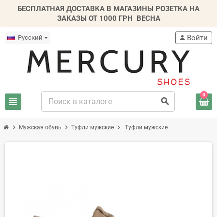
БЕСПЛАТНАЯ ДОСТАВКА В МАГАЗИНЫ РОЗЕТКА НА
ЗАКАЗЫ ОТ 1000 ГРН
ВЕСНА
Войти
Русский
person
0
view_headline
search
chevron_right
chevron_right
chevron_right
Мужская обувь
Туфли мужские
Туфли мужские
-20%