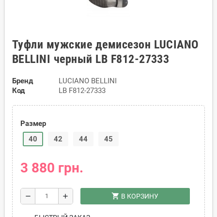
Туфли мужские демисезон LUCIANO
BELLINI черный LB F812-27333
Бренд
LUCIANO BELLINI
Код
LB F812-27333
Размер
40
42
44
45
3 880 грн.
shopping_cart
remove
add
В КОРЗИНУ