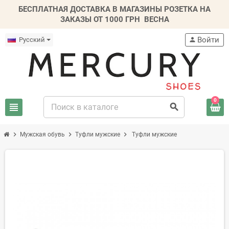
БЕСПЛАТНАЯ ДОСТАВКА В МАГАЗИНЫ РОЗЕТКА НА
ЗАКАЗЫ ОТ 1000 ГРН
ВЕСНА
Войти
Русский
person
0
view_headline
search
chevron_right
chevron_right
chevron_right
Мужская обувь
Туфли мужские
Туфли мужские