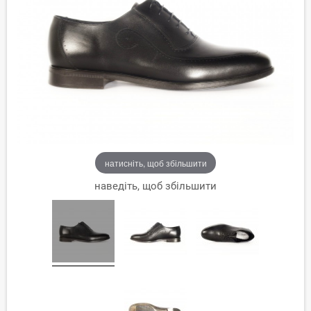
натисніть, щоб збільшити
наведіть, щоб збільшити