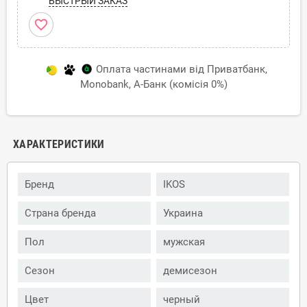
БЫСТРЫЙ ЗАКАЗ
favorite_border
Оплата частинами від Приватбанк,
Monobank, А-Банк (комісія 0%)
ХАРАКТЕРИСТИКИ
Бренд
IKOS
Страна бренда
Украина
Пол
мужская
Сезон
демисезон
Цвет
черный