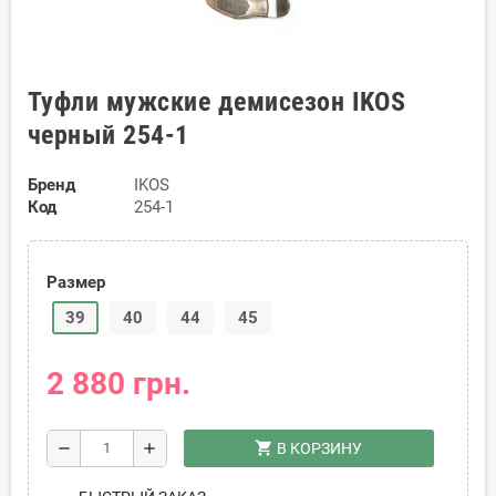
Туфли мужские демисезон IKOS
черный 254-1
Бренд
IKOS
Код
254-1
Размер
39
40
44
45
2 880 грн.
shopping_cart
remove
add
В КОРЗИНУ