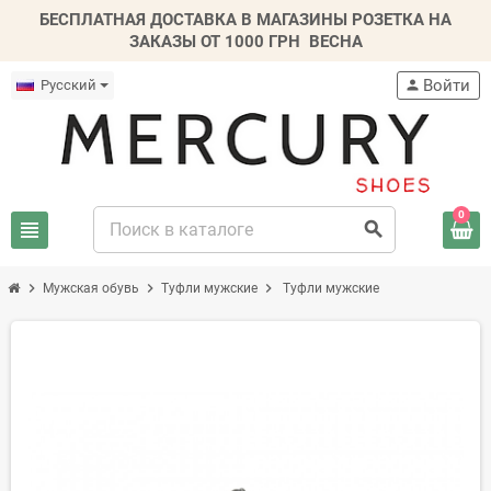
БЕСПЛАТНАЯ ДОСТАВКА В МАГАЗИНЫ РОЗЕТКА НА
ЗАКАЗЫ ОТ 1000 ГРН
ВЕСНА
Войти
Русский
person
0
view_headline
search
chevron_right
chevron_right
chevron_right
Мужская обувь
Туфли мужские
Туфли мужские