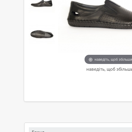
наведіть, щоб збільш
наведіть, щоб збільш