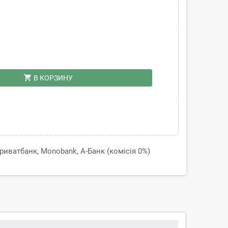
shopping_cart
В КОРЗИНУ
иватбанк, Monobank, А-Банк (комісія 0%)