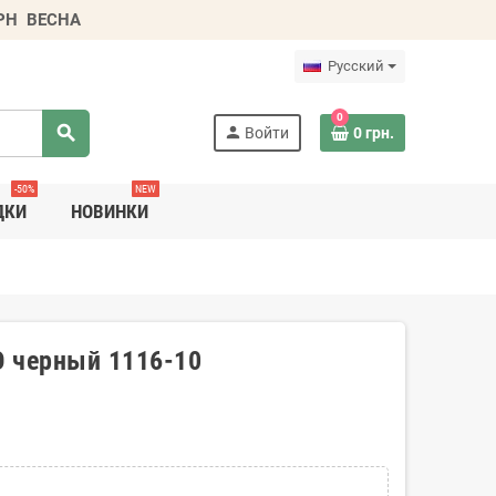
ГРН
ВЕСНА
Русский
0
search
person
Войти
0 грн.
-50%
NEW
ДКИ
НОВИНКИ
O черный 1116-10