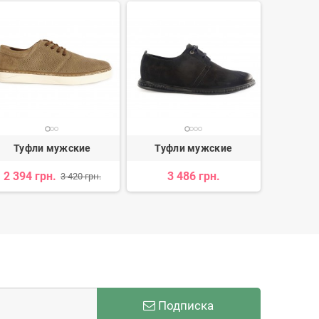
Туфли мужские
Туфли мужские
Туф
2 394 грн.
3 486 грн.
2 
3 420 грн.
Подписка