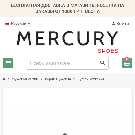
БЕСПЛАТНАЯ ДОСТАВКА В МАГАЗИНЫ РОЗЕТКА НА
ЗАКАЗЫ ОТ 1000 ГРН
ВЕСНА
Войти
Русский
person
0
view_headline
search
chevron_right
chevron_right
chevron_right
Мужская обувь
Туфли мужские
Туфли мужские
-20%