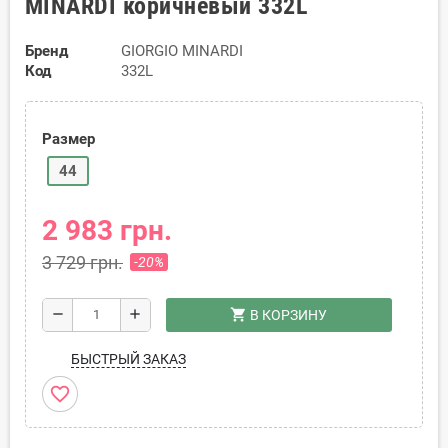
MINARDI коричневый 332L
Бренд
GIORGIO MINARDI
Код
332L
Размер
44
2 983 грн.
3 729 грн.
-20%
shopping_cart
remove
add
В КОРЗИНУ
БЫСТРЫЙ ЗАКАЗ
favorite_border