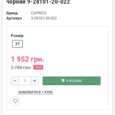
чорний 9-28101-20-022
Бренд
CAPRICE
Артикул
9-28101-20-022
Розмір
37
1 952 грн.
2 788 грн.
-30%
shopping_cart
remove
add
У КОШИК
ЗАМОВИТИ В 1 КЛІК
favorite_border