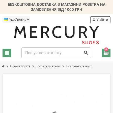
БЕЗКОШТОВНА ДОСТАВКА В МАГАЗИНИ РОЗЕТКА НА
ЗАМОВЛЕННЯ ВІД 1000 ГРН
Увійти
Українська
person
0
view_headline
search
chevron_right
chevron_right
chevron_right
Жіноче взуття
Босоніжки жіночі
Босоніжки жіночі
-30%