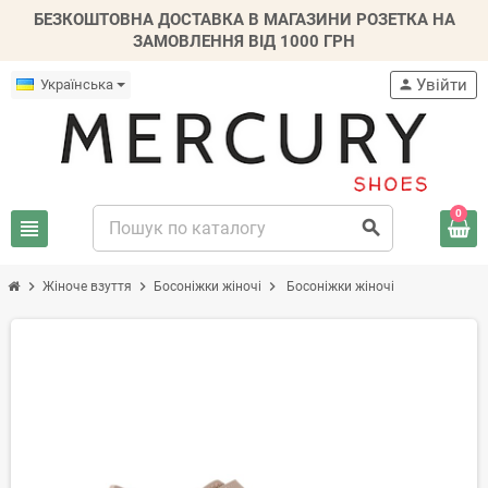
БЕЗКОШТОВНА ДОСТАВКА В МАГАЗИНИ РОЗЕТКА НА
ЗАМОВЛЕННЯ ВІД 1000 ГРН
Увійти
Українська
person
0
view_headline
search
chevron_right
chevron_right
chevron_right
Жіноче взуття
Босоніжки жіночі
Босоніжки жіночі
-20%