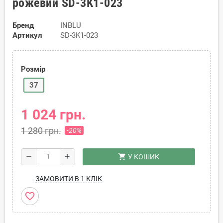
рожевий SD-3K1-023
Бренд
INBLU
Артикул
SD-3K1-023
Розмір
37
1 024 грн.
1 280 грн.
-20%
shopping_cart
remove
add
У КОШИК
ЗАМОВИТИ В 1 КЛІК
favorite_border