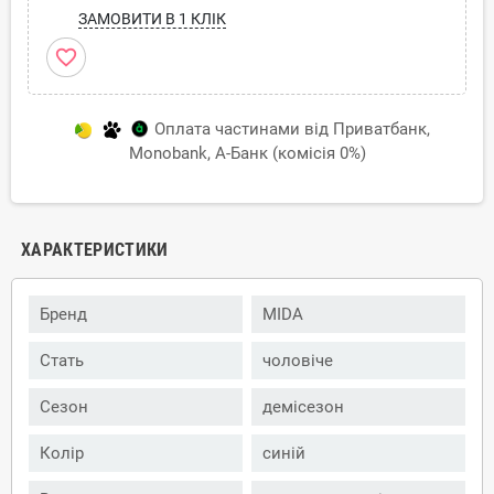
ЗАМОВИТИ В 1 КЛІК
favorite_border
Оплата частинами від Приватбанк,
Monobank, А-Банк (комісія 0%)
ХАРАКТЕРИСТИКИ
Бренд
MIDA
Стать
чоловіче
Сезон
демісезон
Колір
синій