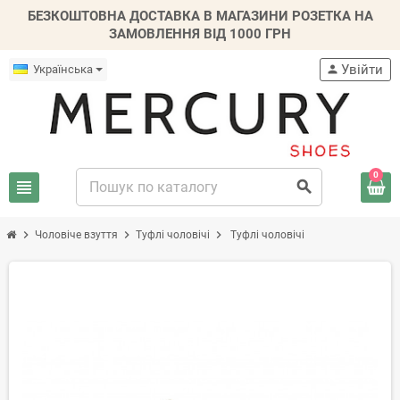
БЕЗКОШТОВНА ДОСТАВКА В МАГАЗИНИ РОЗЕТКА НА
ЗАМОВЛЕННЯ ВІД 1000 ГРН
Увійти
Українська
person
0
view_headline
search
chevron_right
chevron_right
chevron_right
Чоловіче взуття
Туфлі чоловічі
Туфлі чоловічі