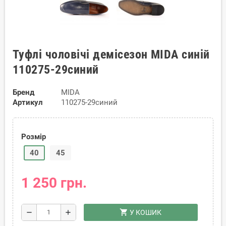
Туфлі чоловічі демісезон MIDA синій
110275-29синий
Бренд
MIDA
Артикул
110275-29синий
Розмір
40
45
1 250 грн.
shopping_cart
remove
add
У КОШИК