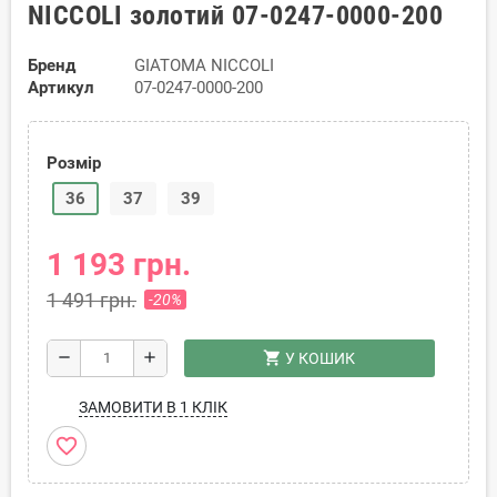
NICCOLI золотий 07-0247-0000-200
Бренд
GIATOMA NICCOLI
Артикул
07-0247-0000-200
Розмір
36
37
39
1 193 грн.
1 491 грн.
-20%
shopping_cart
remove
add
У КОШИК
ЗАМОВИТИ В 1 КЛІК
favorite_border