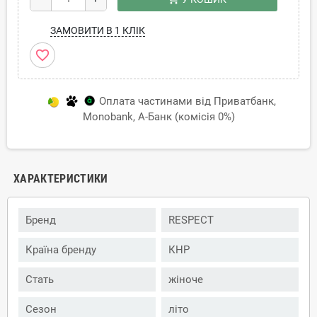
ЗАМОВИТИ В 1 КЛІК
favorite_border
Оплата частинами від Приватбанк,
Monobank, А-Банк (комісія 0%)
ХАРАКТЕРИСТИКИ
Бренд
RESPECT
Країна бренду
КНР
Стать
жіноче
Сезон
літо