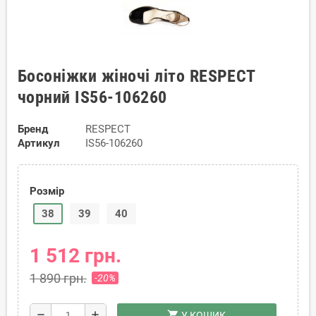
Босоніжки жіночі літо RESPECT
чорний IS56-106260
Бренд
RESPECT
Артикул
IS56-106260
Розмір
38
39
40
1 512 грн.
1 890 грн.
-20%
shopping_cart
remove
add
У КОШИК