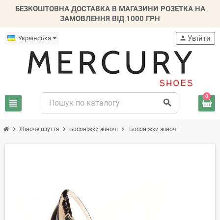
БЕЗКОШТОВНА ДОСТАВКА В МАГАЗИНИ РОЗЕТКА НА
ЗАМОВЛЕННЯ ВІД 1000 ГРН
Увійти
Українська
person
0
view_headline
search
chevron_right
chevron_right
chevron_right
Жіноче взуття
Босоніжки жіночі
Босоніжки жіночі
-20%