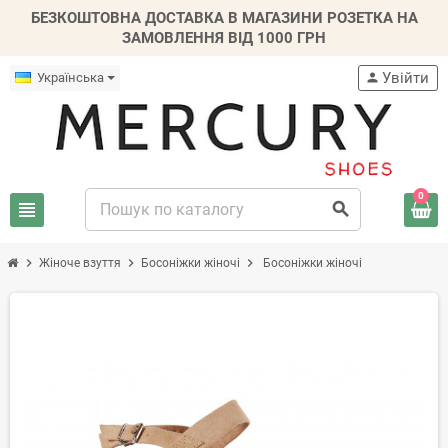
БЕЗКОШТОВНА ДОСТАВКА В МАГАЗИНИ РОЗЕТКА НА
ЗАМОВЛЕННЯ ВІД 1000 ГРН
Увійти
Українська
person
0
view_headline
search
chevron_right
chevron_right
chevron_right
Жіноче взуття
Босоніжки жіночі
Босоніжки жіночі
-30%