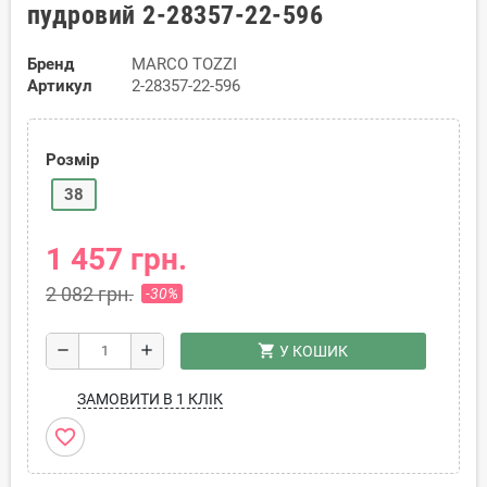
пудровий 2-28357-22-596
Бренд
MARCO TOZZI
Артикул
2-28357-22-596
Розмір
38
1 457 грн.
2 082 грн.
-30%
shopping_cart
remove
add
У КОШИК
ЗАМОВИТИ В 1 КЛІК
favorite_border