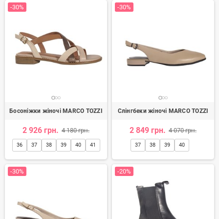
-30%
-30%
Босоніжки жіночі MARCO TOZZI
Слінгбеки жіночі MARCO TOZZI
2 926 грн.
2 849 грн.
4 180 грн.
4 070 грн.
36
37
38
39
40
41
37
38
39
40
-30%
-20%