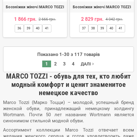
Босоніжки жіночі MARCO TOZZI
Босоніжки жіночі MARCO TOZZI
1 866 грн.
2 829 грн.
2 666 грн.
4 042 грн.
36
39
40
41
37
38
39
40
41
Показано 1-30 з 117 товарів
1
2
3
4
ДАЛІ
navigate_next
MARCO
TOZZI
-
обувь для тех, кто любит
модный комфорт и ценит знаменитое
немецкое качество
Marco Tozzi (Марко Тоцци) – молодой, успешный бренд
женской обуви, принадлежащий немецкому холдингу
Wortmann
.
Почти 50 лет название Wortmann является
синонимом стильной модной обуви.
Ассортимент коллекции Marco Tozzi отвечает всем
желания женского сердца и готов удовлетворить даже