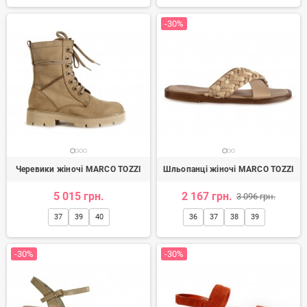
-30%
Черевики жіночі MARCO TOZZI
Шльопанці жіночі MARCO TOZZI
5 015 грн.
2 167 грн.
3 096 грн.
37
39
40
36
37
38
39
-30%
-30%