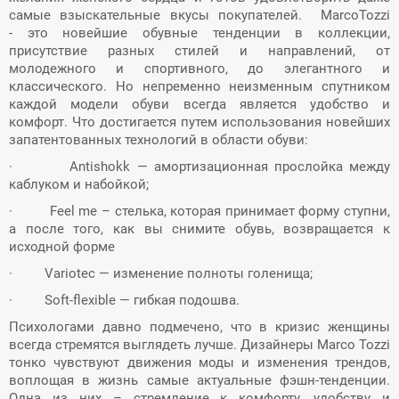
самые взыскательные вкусы покупателей. MarcoTozzi
- это новейшие обувные тенденции в коллекции,
присутствие разных стилей и направлений, от
молодежного и спортивного, до элегантного и
классического. Но непременно неизменным спутником
каждой модели обуви всегда является удобство и
комфорт. Что достигается путем использования новейших
запатентованных
технологий в области обуви:
·
Antishokk — амортизационная прослойка между
каблуком и набойкой;
·
Feel
me
–
c
телька, которая принимает форму ступни,
а после того, как вы снимите обувь, возвращается к
исходной форме
·
Variotec — изменение полноты голенища;
·
Soft-flexible — гибкая подошва.
Психологами давно подмечено, что в кризис женщины
всегда стремятся выглядеть лучше. Дизайнеры Marco Tozzi
тонко чувствуют движения моды и изменения трендов,
воплощая в жизнь самые актуальные фэшн-тенденции.
Одна из них – стремление к комфорту, удобству и