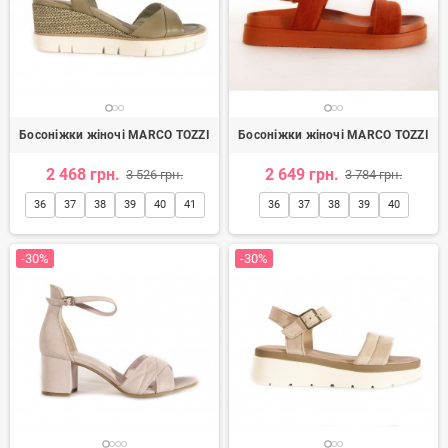
Босоніжки жіночі MARCO TOZZI
Босоніжки жіночі MARCO TOZZI
2 468 грн.
2 649 грн.
3 526 грн.
3 784 грн.
36
37
38
39
40
41
36
37
38
39
40
-30%
-30%