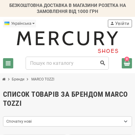
БЕЗКОШТОВНА ДОСТАВКА В МАГАЗИНИ РОЗЕТКА НА
ЗАМОВЛЕННЯ ВІД 1000 ГРН
Увійти
Українська
person
0
view_headline
search
chevron_right
chevron_right
Бренди
MARCO TOZZI
СПИСОК ТОВАРІВ ЗА БРЕНДОМ MARCO
TOZZI
Спочатку нові