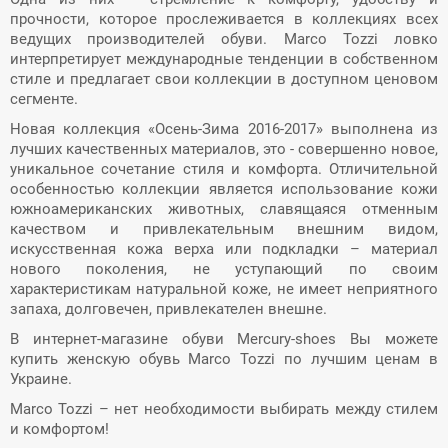
прочности, которое прослеживается в коллекциях всех
ведущих производителей обуви.
Marco Tozzi ловко
интерпретирует международные тенденции в собственном
стиле и предлагает свои коллекции в доступном ценовом
сегменте.
Новая коллекция «Осень-Зима 2016-2017» выполнена из
лучших качественных материалов, это - совершенно новое,
уникальное сочетание стиля и комфорта. Отличительной
особенностью коллекции является использование кожи
южноамериканских животных, славящаяся отменным
качеством и привлекательным внешним видом,
искусственная кожа верха или подкладки – материал
нового поколения, не уступающий по своим
характеристикам натуральной коже, не имеет неприятного
запаха, долговечен, привлекателен внешне.
В интернет-магазине обуви Mercury-shoes Вы можете
купить женскую обувь Marco Tozzi по лучшим ценам в
Украине.
Marco
Tozzi
– нет необходимости выбирать между стилем
и комфортом!