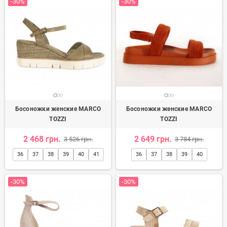
-30%
-30%
Босоножки женские MARCO
Босоножки женские MARCO
TOZZI
TOZZI
2 468 грн.
2 649 грн.
3 526 грн.
3 784 грн.
36
37
38
39
40
41
36
37
38
39
40
-30%
-30%