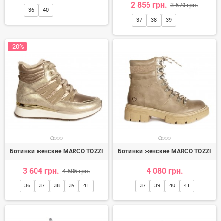
2 856 грн.
3 570 грн.
36
40
37
38
39
-20%
Ботинки женские MARCO TOZZI
Ботинки женские MARCO TOZZI
3 604 грн.
4 080 грн.
4 505 грн.
36
37
38
39
41
37
39
40
41