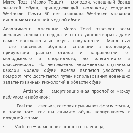
Marco Tozzi (Марко Тоцци) – молодой, успешный бренд
женской обуви, принадлежащий немецкому холдингу
Wortmann
.
Почти 50 лет название Wortmann является
синонимом стильной модной обуви.
Ассортимент коллекции Marco Tozzi отвечает всем
желания женского сердца и готов удовлетворить даже
самые взыскательные вкусы покупателей. MarcoTozzi
- это новейшие обувные тенденции в коллекции,
присутствие разных стилей и направлений, от
молодежного и спортивного, до элегантного и
классического. Но непременно неизменным спутником
каждой модели обуви всегда является удобство и
комфорт. Что достигается путем использования новейших
запатентованных
технологий в области обуви:
·
Antishokk — амортизационная прослойка между
каблуком и набойкой;
·
Feel
me
–
c
телька, которая принимает форму ступни,
а после того, как вы снимите обувь, возвращается к
исходной форме
·
Variotec — изменение полноты голенища;