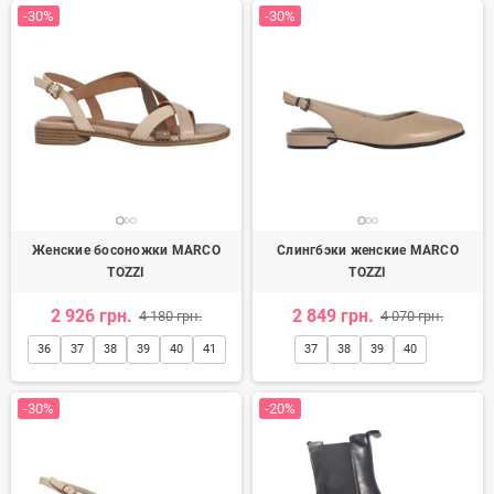
-30%
-30%
Женские босоножки MARCO
Слингбэки женские MARCO
TOZZI
TOZZI
2 926 грн.
2 849 грн.
4 180 грн.
4 070 грн.
36
37
38
39
40
41
37
38
39
40
-30%
-20%