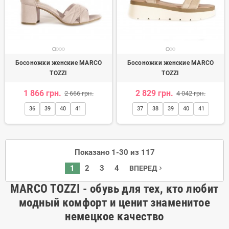
Босоножки женские MARCO
Босоножки женские MARCO
TOZZI
TOZZI
1 866 грн.
2 829 грн.
2 666 грн.
4 042 грн.
36
39
40
41
37
38
39
40
41
Показано 1-30 из 117
1
2
3
4
ВПЕРЕД
navigate_next
MARCO
TOZZI
-
обувь для тех, кто любит
модный комфорт и ценит знаменитое
немецкое качество