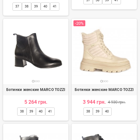
37
38
39
41
37
38
39
40
41
-20%
Ботинки женские MARCO TOZZI
Ботинки женские MARCO TOZZI
5 264 грн.
3 944 грн.
4 930 грн.
38
39
40
41
38
39
40