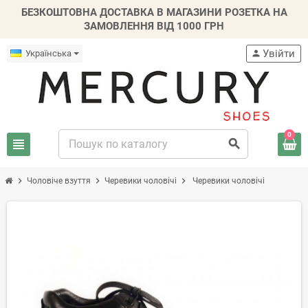
БЕЗКОШТОВНА ДОСТАВКА В МАГАЗИНИ РОЗЕТКА НА
ЗАМОВЛЕННЯ ВІД 1000 ГРН
Увійти
Українська
person
0
view_headline
search
chevron_right
chevron_right
chevron_right
Чоловіче взуття
Черевики чоловічі
Черевики чоловічі
-20%