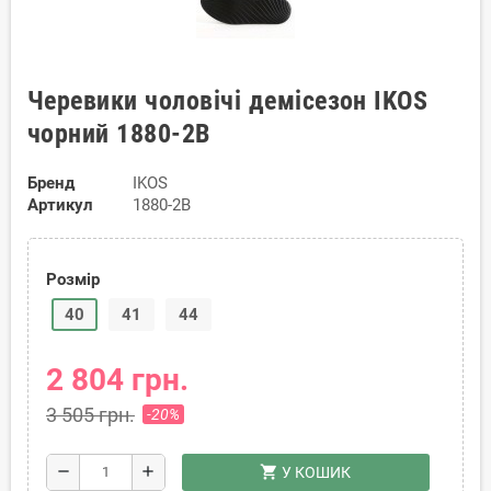
Черевики чоловічі демісезон IKOS
чорний 1880-2B
Бренд
IKOS
Артикул
1880-2B
Розмір
40
41
44
2 804 грн.
3 505 грн.
-20%
shopping_cart
remove
add
У КОШИК