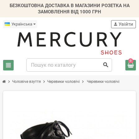
БЕЗКОШТОВНА ДОСТАВКА В МАГАЗИНИ РОЗЕТКА НА
ЗАМОВЛЕННЯ ВІД 1000 ГРН
Увійти
Українська
person
0
view_headline
search
chevron_right
chevron_right
chevron_right
Чоловіче взуття
Черевики чоловічі
Черевики чоловічі
-20%