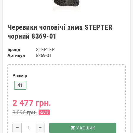
Черевики чоловічі зима STEPTER
чорний 8369-01
Бренд
STEPTER
Артикул
8369-01
Розмір
41
2 477 грн.
3 096 грн.
-20%
shopping_cart
remove
add
У КОШИК