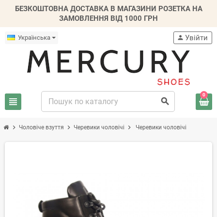
БЕЗКОШТОВНА ДОСТАВКА В МАГАЗИНИ РОЗЕТКА НА
ЗАМОВЛЕННЯ ВІД 1000 ГРН
Увійти
Українська
person
0
view_headline
search
chevron_right
chevron_right
chevron_right
Чоловіче взуття
Черевики чоловічі
Черевики чоловічі
-20%