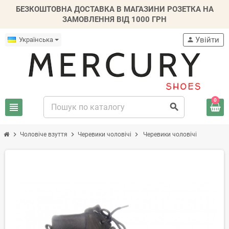
БЕЗКОШТОВНА ДОСТАВКА В МАГАЗИНИ РОЗЕТКА НА
ЗАМОВЛЕННЯ ВІД 1000 ГРН
Увійти
Українська
person
0
view_headline
search
chevron_right
chevron_right
chevron_right
Чоловіче взуття
Черевики чоловічі
Черевики чоловічі
-20%