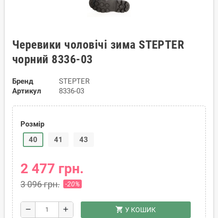
Черевики чоловічі зима STEPTER
чорний 8336-03
Бренд
STEPTER
Артикул
8336-03
Розмір
40
41
43
2 477 грн.
3 096 грн.
-20%
shopping_cart
remove
add
У КОШИК