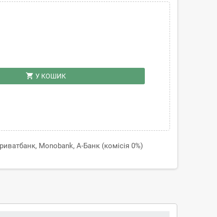
shopping_cart
У КОШИК
иватбанк, Monobank, А-Банк (комісія 0%)