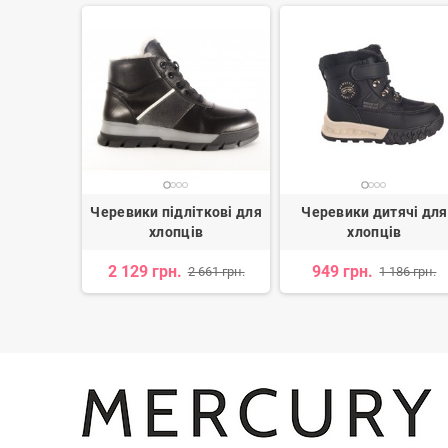
ткові для
Черевики підліткові для
Черевики дитячі для
ів
хлопців
хлопців
2 129 грн.
949 грн.
 890 грн.
2 661 грн.
1 186 грн.