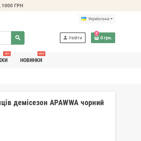
 1000 ГРН
Українська
0
search
person
Увійти
0 грн.
-50%
NEW
ЖКИ
НОВИНКИ
опців демісезон APAWWA чорний