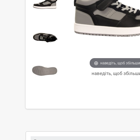
наведіть, щоб збільш
наведіть, щоб збільш