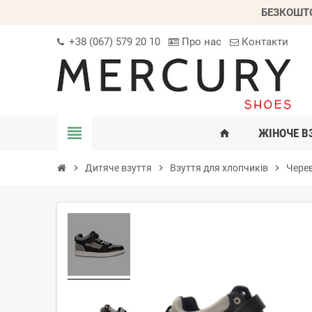
БЕЗКОШТО
+38 (067) 579 20 10
Про нас
Контакти
view_headline
ЖІНОЧЕ В
home
chevron_right
Дитяче взуття
chevron_right
Взуття для хлопчиків
chevron_right
Черев