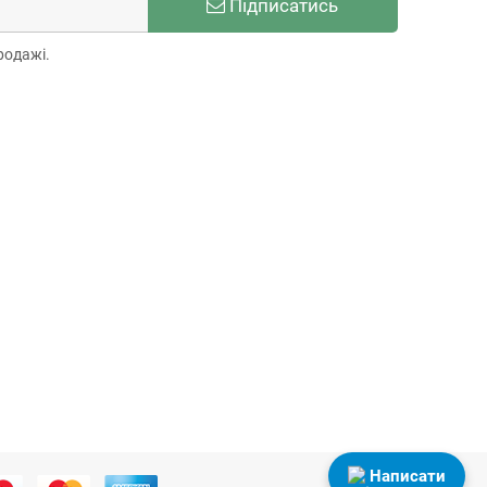
Підписатись
родажі.
Написати