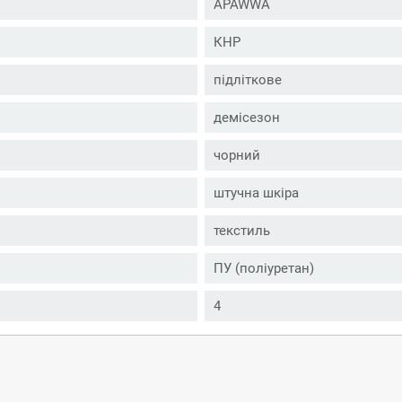
APAWWA
КНР
підліткове
демісезон
чорний
штучна шкіра
текстиль
ПУ (поліуретан)
4