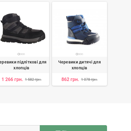
еревики підліткові для
Черевики дитячі для
Черевики
хлопців
хлопців
1 266 грн.
862 грн.
1 
1 582 грн.
1 078 грн.