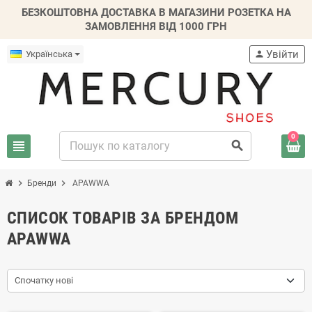
БЕЗКОШТОВНА ДОСТАВКА В МАГАЗИНИ РОЗЕТКА НА
ЗАМОВЛЕННЯ ВІД 1000 ГРН
Увійти
Українська
person
0
view_headline
search
chevron_right
chevron_right
Бренди
APAWWA
СПИСОК ТОВАРІВ ЗА БРЕНДОМ
APAWWA
Спочатку нові