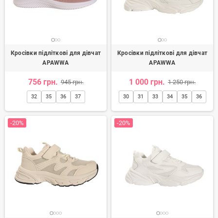
Кросівки підліткові для дівчат
Кросівки підліткові для дівчат
APAWWA
APAWWA
756 грн.
1 000 грн.
945 грн.
1 250 грн.
32
35
36
37
30
31
33
34
35
36
-20%
-20%