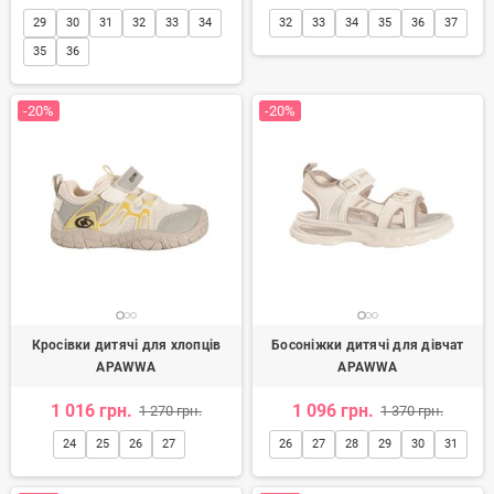
29
30
31
32
33
34
32
33
34
35
36
37
35
36
-20%
-20%
Кросівки дитячі для хлопців
Босоніжки дитячі для дівчат
APAWWA
APAWWA
1 016 грн.
1 096 грн.
1 270 грн.
1 370 грн.
24
25
26
27
26
27
28
29
30
31