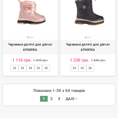
Черевики дитячі для дівчат
Черевики дитячі для дівчат
APAWWA
APAWWA
1 116 грн.
1 236 грн.
1 395 грн.
1 545 грн.
22
23
24
25
26
23
25
26
Показано 1-30 з 64 товарів
1
2
3
ДАЛІ
navigate_next