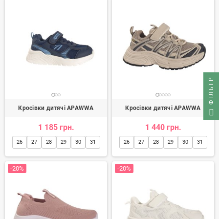
ФІЛЬТР
Кросівки дитячі APAWWA
Кросівки дитячі APAWWA
1 185 грн.
1 440 грн.
26
27
28
29
30
31
26
27
28
29
30
31
-20%
-20%