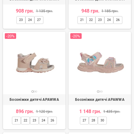
908 грн.
948 грн.
1 135 грн.
1 185 грн.
23
24
27
21
22
23
24
26
-20%
-20%
Босоніжки дитячі APAWWA
Босоніжки дитячі APAWWA
896 грн.
1 148 грн.
1 120 грн.
1 435 грн.
21
22
23
24
26
27
28
30