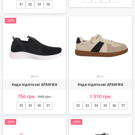
31
32
33
36
-20%
Кеди підліткові APAWWA
Кеди підліткові APAWWA
756 грн.
1 510 грн.
945 грн.
33
35
36
37
32
33
34
35
36
37
-20%
-20%