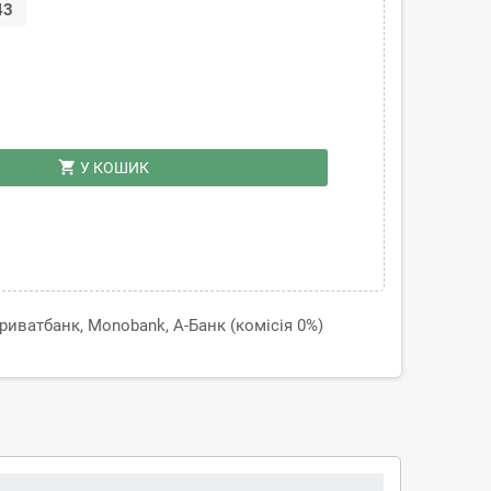
43
shopping_cart
У КОШИК
иватбанк, Monobank, А-Банк (комісія 0%)