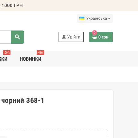
 1000 ГРН
Українська
0
search
person
Увійти
0 грн.
-50%
NEW
ЖКИ
НОВИНКИ
 чорний 368-1