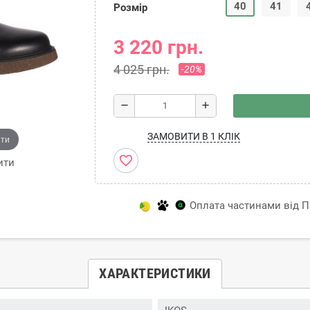
40
41
Розмір
3 220 грн.
4 025 грн.
-20%
remove
add
ЗАМОВИТИ В 1 КЛІК
ити
favorite_border
ити
Оплата частинами від Пр
ХАРАКТЕРИСТИКИ