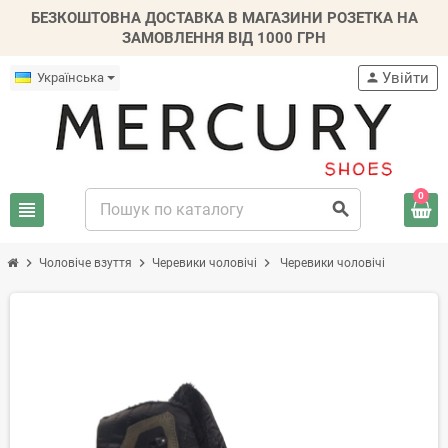
БЕЗКОШТОВНА ДОСТАВКА В МАГАЗИНИ РОЗЕТКА НА
ЗАМОВЛЕННЯ ВІД 1000 ГРН
Увійти
Українська
person
0
view_headline
search
chevron_right
chevron_right
chevron_right
Чоловіче взуття
Черевики чоловічі
Черевики чоловічі