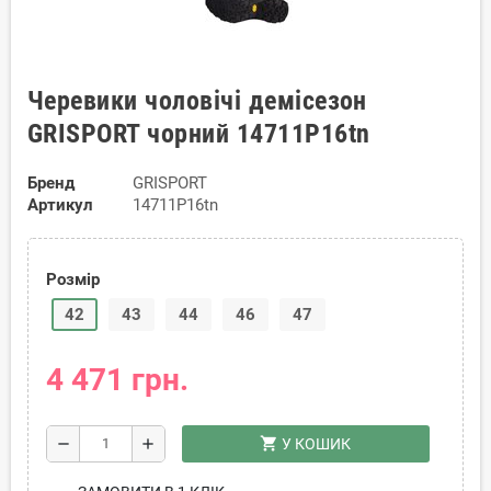
Черевики чоловічі демісезон
GRISPORT чорний 14711P16tn
Бренд
GRISPORT
Артикул
14711P16tn
Розмір
42
43
44
46
47
4 471 грн.
shopping_cart
remove
add
У КОШИК