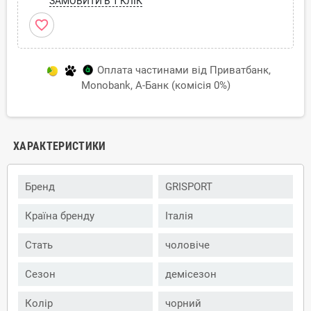
ЗАМОВИТИ В 1 КЛІК
favorite_border
Оплата частинами від Приватбанк,
Monobank, А-Банк (комісія 0%)
ХАРАКТЕРИСТИКИ
Бренд
GRISPORT
Країна бренду
Італія
Стать
чоловіче
Сезон
демісезон
Колір
чорний