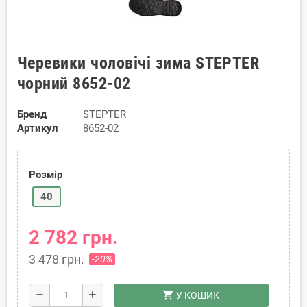
Черевики чоловічі зима STEPTER
чорний 8652-02
Бренд
STEPTER
Артикул
8652-02
Розмір
40
2 782 грн.
3 478 грн.
-20%
shopping_cart
remove
add
У КОШИК