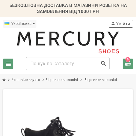
БЕЗКОШТОВНА ДОСТАВКА В МАГАЗИНИ РОЗЕТКА НА
ЗАМОВЛЕННЯ ВІД 1000 ГРН
Увійти
Українська
person
0
view_headline
search
chevron_right
chevron_right
chevron_right
Чоловіче взуття
Черевики чоловічі
Черевики чоловічі
-20%