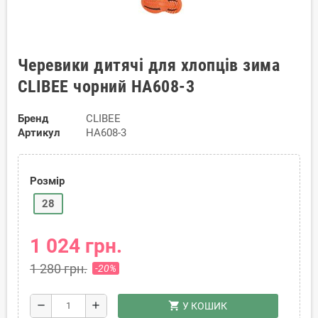
Черевики дитячі для хлопців зима
CLIBEE чорний HA608-3
Бренд
CLIBEE
Артикул
HA608-3
Розмір
28
1 024 грн.
1 280 грн.
-20%
shopping_cart
remove
add
У КОШИК