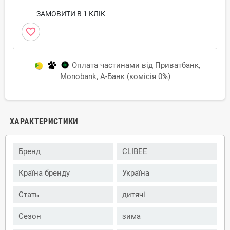
ЗАМОВИТИ В 1 КЛІК
favorite_border
Оплата частинами від Приватбанк,
Monobank, А-Банк (комісія 0%)
ХАРАКТЕРИСТИКИ
Бренд
CLIBEE
Країна бренду
Україна
Стать
дитячі
Сезон
зима