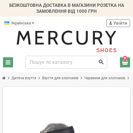
БЕЗКОШТОВНА ДОСТАВКА В МАГАЗИНИ РОЗЕТКА НА
ЗАМОВЛЕННЯ ВІД 1000 ГРН
Увійти
Українська
person
0
view_headline
search
chevron_right
chevron_right
chevron_right
chevron_right
Дитяче взуття
Взуття для хлопчиків
Черевики для хлопчиків
-20%