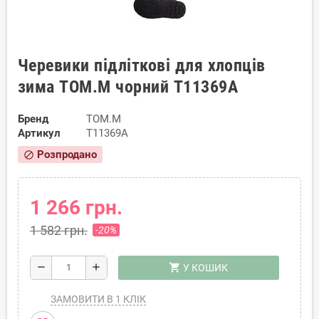
Черевики підліткові для хлопців
зима TOM.M чорний T11369A
Бренд
TOM.M
Артикул
T11369A
Розпродано
block
1 266 грн.
1 582 грн.
-20%
shopping_cart
remove
add
У КОШИК
ЗАМОВИТИ В 1 КЛІК