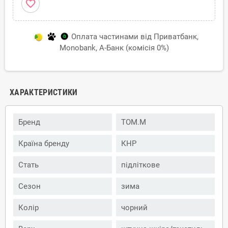
favorite_border
Оплата частинами від Приватбанк,
Monobank, А-Банк (комісія 0%)
ХАРАКТЕРИСТИКИ
Бренд
TOM.M
Країна бренду
КНР
Стать
підліткове
Сезон
зима
Колір
чорний