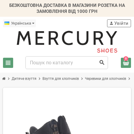
БЕЗКОШТОВНА ДОСТАВКА В МАГАЗИНИ РОЗЕТКА НА
ЗАМОВЛЕННЯ ВІД 1000 ГРН
Увійти
Українська
person
0
view_headline
search
chevron_right
chevron_right
chevron_right
chevron_right
Дитяче взуття
Взуття для хлопчиків
Черевики для хлопчиків
-20%