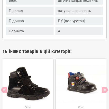
Верх
штучна шкіра/текстиль
Підклад
натуральна шерсть
Підошва
ПУ (поліуретан)
Повнота
4
16 інших товарів в цій категорії: