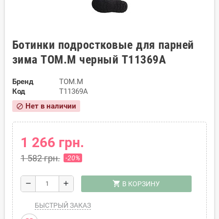
Ботинки подростковые для парней
зима TOM.M черный T11369A
Бренд
TOM.M
Код
T11369A
Нет в наличии
block
1 266 грн.
1 582 грн.
-20%
shopping_cart
remove
add
В КОРЗИНУ
БЫСТРЫЙ ЗАКАЗ