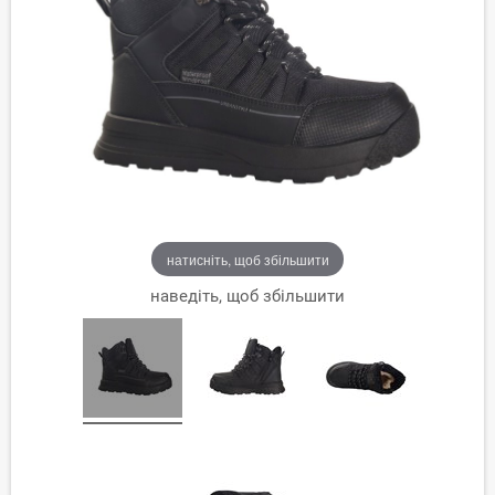
натисніть, щоб збільшити
наведіть, щоб збільшити