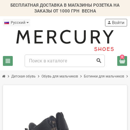
БЕСПЛАТНАЯ ДОСТАВКА В МАГАЗИНЫ РОЗЕТКА НА
ЗАКАЗЫ ОТ 1000 ГРН
ВЕСНА
Войти
Русский
person
0
view_headline
search
chevron_right
chevron_right
chevron_right
chevron_right
Детская обувь
Обувь для мальчиков
Ботинки для мальчиков
-20%