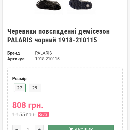
Черевики повсякденні демісезон
PALARIS чорний 1918-210115
Бренд
PALARIS
Артикул
1918-210115
Розмір
27
29
808 грн.
1 155 грн.
-30%
shopping_cart
remove
add
У КОШИК