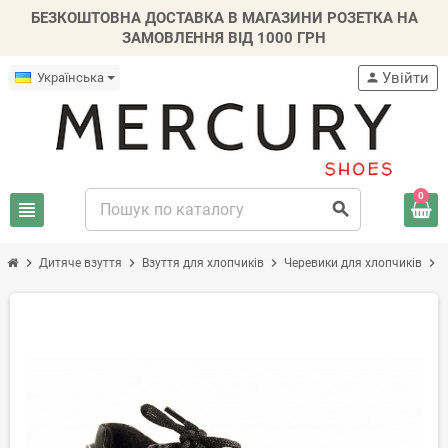
БЕЗКОШТОВНА ДОСТАВКА В МАГАЗИНИ РОЗЕТКА НА
ЗАМОВЛЕННЯ ВІД 1000 ГРН
Увійти
Українська
person
0
view_headline
search
chevron_right
chevron_right
chevron_right
chevron_right
Дитяче взуття
Взуття для хлопчиків
Черевики для хлопчиків
-30%