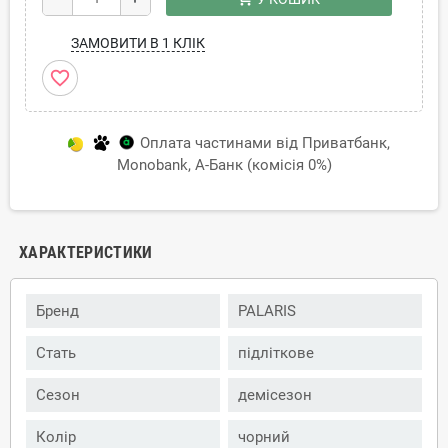
ЗАМОВИТИ В 1 КЛІК
favorite_border
Оплата частинами від Приватбанк,
Monobank, А-Банк (комісія 0%)
ХАРАКТЕРИСТИКИ
Бренд
PALARIS
Стать
підліткове
Сезон
демісезон
Колір
чорний