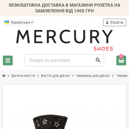
БЕЗКОШТОВНА ДОСТАВКА В МАГАЗИНИ РОЗЕТКА НА
ЗАМОВЛЕННЯ ВІД 1000 ГРН
Увійти
Українська
person
0
view_headline
search
chevron_right
chevron_right
chevron_right
chevron_right
Дитяче взуття
Взуття для дівчат
Черевики для дівчат
Черевик
-30%