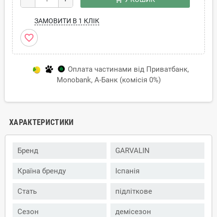
ЗАМОВИТИ В 1 КЛІК
favorite_border
Оплата частинами від Приватбанк,
Monobank, А-Банк (комісія 0%)
ХАРАКТЕРИСТИКИ
Бренд
GARVALIN
Країна бренду
Іспанія
Стать
підліткове
Сезон
демісезон