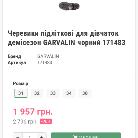
Черевики підліткові для дівчаток
демісезон GARVALIN чорний 171483
Бренд
GARVALIN
Артикул
171483
Розмір
31
32
33
34
38
1 957 грн.
2 796 грн.
-30%
shopping_cart
remove
add
У КОШИК