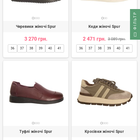
ФІЛЬТР
Черевики жіночі Spur
Кеди жіночі Spur
3 270 грн.
2 471 грн.
3 089 грн.
36
37
38
39
40
41
36
37
38
39
40
41
Туфлі жіночі Spur
Кросівки жіночі Spur