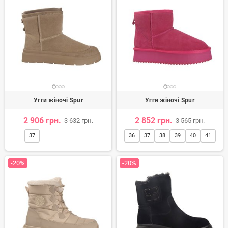
Угги жіночі Spur
Угги жіночі Spur
2 906 грн.
2 852 грн.
3 632 грн.
3 565 грн.
37
36
37
38
39
40
41
-20%
-20%