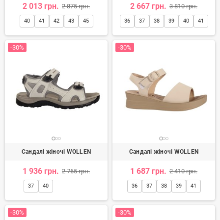
2 013 грн.
2 667 грн.
2 875 грн.
3 810 грн.
40
41
42
43
45
36
37
38
39
40
41
-30%
-30%
Сандалі жіночі WOLLEN
Сандалі жіночі WOLLEN
1 936 грн.
1 687 грн.
2 765 грн.
2 410 грн.
37
40
36
37
38
39
41
-30%
-30%