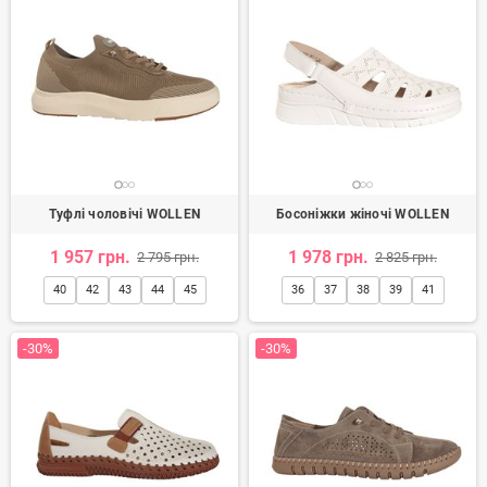
Туфлі чоловічі WOLLEN
Босоніжки жіночі WOLLEN
1 957 грн.
1 978 грн.
2 795 грн.
2 825 грн.
40
42
43
44
45
36
37
38
39
41
-30%
-30%