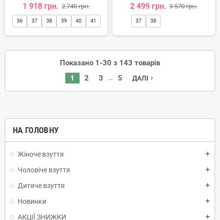
1 918 грн.
2 499 грн.
2 740 грн.
3 570 грн.
36
37
38
39
40
41
37
38
Показано 1-30 з 143 товарів
…
1
2
3
5
ДАЛІ
navigate_next
НА ГОЛОВНУ
Жіноче взуття
add
Чоловіче взуття
add
Дитяче взуття
add
Новинки
add
АКЦІЇ ЗНИЖКИ
add