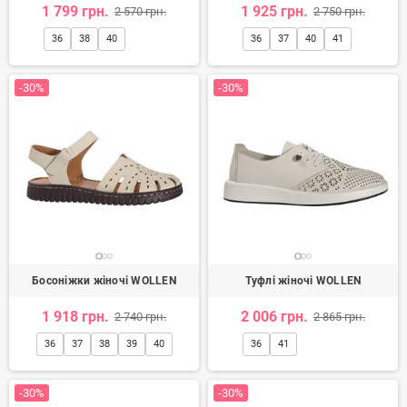
1 799 грн.
1 925 грн.
2 570 грн.
2 750 грн.
36
38
40
36
37
40
41
-30%
-30%
Босоніжки жіночі WOLLEN
Туфлі жіночі WOLLEN
1 918 грн.
2 006 грн.
2 740 грн.
2 865 грн.
36
37
38
39
40
36
41
-30%
-30%