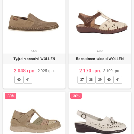
Туфлі чоловічі WOLLEN
Босоніжки жіночі WOLLEN
2 048 грн.
2 170 грн.
2 925 грн.
3 100 грн.
40
41
37
38
39
40
41
-30%
-30%