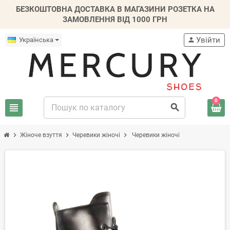
БЕЗКОШТОВНА ДОСТАВКА В МАГАЗИНИ РОЗЕТКА НА
ЗАМОВЛЕННЯ ВІД 1000 ГРН
Увійти
Українська
person
0
view_headline
search
chevron_right
chevron_right
chevron_right
Жіноче взуття
Черевики жіночі
Черевики жіночі
-20%