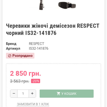
Черевики жіночі демісезон RESPECT
чорний IS32-141876
Бренд
RESPECT
Артикул
IS32-141876
Розпродано
block
2 850 грн.
3 563 грн.
-20%
shopping_cart
remove
add
У КОШИК
ЗАМОВИТИ В 1 КЛІК