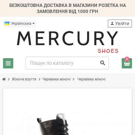
БЕЗКОШТОВНА ДОСТАВКА В МАГАЗИНИ РОЗЕТКА НА
ЗАМОВЛЕННЯ ВІД 1000 ГРН
Увійти
Українська
person
0
view_headline
search
chevron_right
chevron_right
chevron_right
Жіноче взуття
Черевики жіночі
Черевики жіночі
-20%