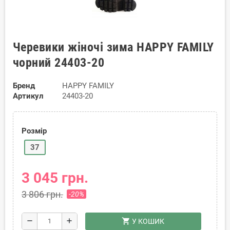
Черевики жіночі зима HAPPY FAMILY
чорний 24403-20
Бренд
HAPPY FAMILY
Артикул
24403-20
Розмір
37
3 045 грн.
3 806 грн.
-20%
shopping_cart
remove
add
У КОШИК