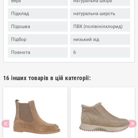
Верх
натуральна шкіра
Підклад
натуральна шерсть
Підошва
ПВХ (полівінілхлорид)
Підбор
низький хід
Повнота
6
16 інших товарів в цій категорії: