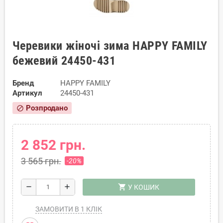
Черевики жіночі зима HAPPY FAMILY
бежевий 24450-431
Бренд
HAPPY FAMILY
Артикул
24450-431
Розпродано
block
2 852 грн.
3 565 грн.
-20%
shopping_cart
remove
add
У КОШИК
ЗАМОВИТИ В 1 КЛІК