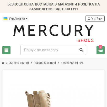
БЕЗКОШТОВНА ДОСТАВКА В МАГАЗИНИ РОЗЕТКА НА
ЗАМОВЛЕННЯ ВІД 1000 ГРН
Увійти
Українська
person
0
view_headline
search
chevron_right
chevron_right
chevron_right
Жіноче взуття
Черевики жіночі
Черевики жіночі
-20%