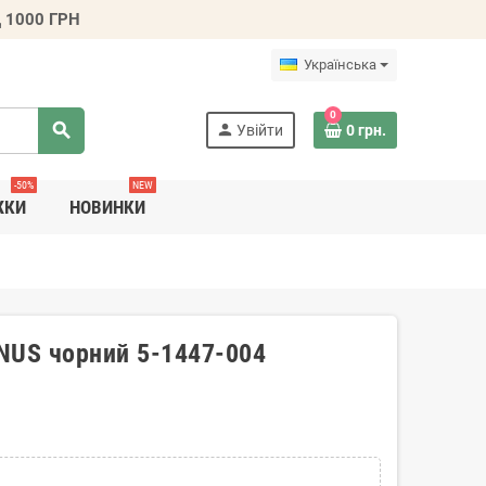
 1000 ГРН
Українська
0
search
person
Увійти
0 грн.
-50%
NEW
ЖКИ
НОВИНКИ
NUS чорний 5-1447-004