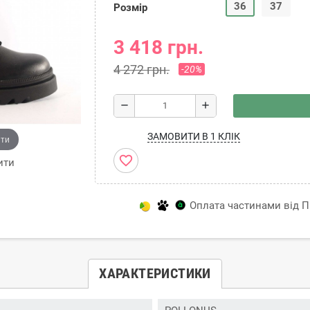
36
37
Розмір
3 418 грн.
4 272 грн.
-20%
remove
add
ЗАМОВИТИ В 1 КЛІК
ити
favorite_border
ити
Оплата частинами від Пр
ХАРАКТЕРИСТИКИ