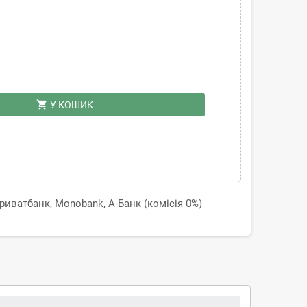
shopping_cart
У КОШИК
иватбанк, Monobank, А-Банк (комісія 0%)