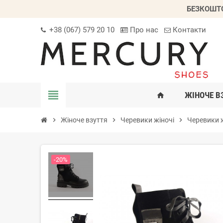
БЕЗКОШТО
+38 (067) 579 20 10
Про нас
Контакти
view_headline
ЖІНОЧЕ В
home
chevron_right
Жіноче взуття
chevron_right
Черевики жіночі
chevron_right
Черевики ж
-20%