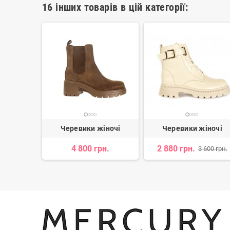
16 інших товарів в цій категорії:
іночі
Черевики жіночі
Черевики жіночі
4 800 грн.
2 880 грн.
 795 грн.
3 600 грн.