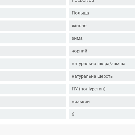
POLLONUS
Польща
жіноче
зима
чорний
натуральна шкіра/замша
натуральна шерсть
ПУ (поліуретан)
низький
6